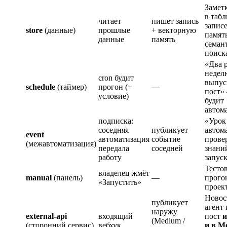
Замет
в таб
читает
пишет запись
записе
store
(данные)
прошлые
+ векторную
памят
данные
память
семан
поиск
«Два р
недел
cron будит
выпус
schedule
(таймер)
прогон (+
—
пост»
условие)
будит
автом
подписка:
«Урок
соседняя
публикует
автом
event
автоматизация
событие
прове
(межавтоматизация)
передала
соседней
знани
работу
запуск
Тесто
владелец жмёт
manual
(панель)
—
прого
«Запустить»
проек
Новос
публикует
агент
наружу
external-api
входящий
пост
и
(Medium /
(сторонний сервис)
вебхук
и в M