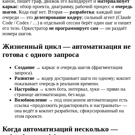
канон, пишет граф, движок его валидирует и
материализует
каркас
: обзор проекта, диаграмму, рабочий процесс и
очередь
шагов
. Кода ещё нет. Вторая —
разработка
: каждый шаг
очереди — это
делегирование кодеру
; сильный агент (Claude
Code / Codex / …) в отдельной сессии берёт один шаг и пишет
его тело. Оркестратор
не программирует сам
— он раздаёт
номера шагов.
Жизненный цикл — автоматизация не
готова с одного запроса
Создание
→ каркас и очередь шагов (фрагментация
запроса).
Развитие
→ кодер достраивает шаги по одному; кокпит
показывает очередь в реальном времени.
Настройка
→ ключ бота, интервал, хуки — прямо на
странице автоматизации, без кода.
Возобновление
→ под описанием автоматизации есть
ссылка «продолжить редактировать и настраивать» —
она ведёт в кокпит разработки, сфокусированный на
этом проекте.
Когда автоматизаций несколько —