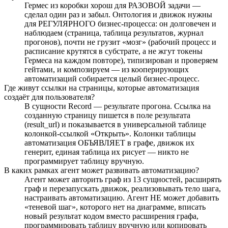
Гермес из коробки хорош для РАЗОВОЙ задачи —
сделал один раз и забыл. Онтология и движок нужны
для РЕГУЛЯРНОГО бизнес-процесса: он долговечен и
наблюдаем (страница, таблица результатов, журнал
прогонов), почти не грузит «мозг» (рабочий процесс и
расписание крутятся в субстрате, а не жгут токены
Гермеса на каждом повторе), типизирован и проверяем
гейтами, и композируем — из кооперирующих
автоматизаций собирается целый бизнес-процесс.
Где живут ссылки на страницы, которые автоматизация
создаёт для пользователя?
В сущности Record — результате прогона. Ссылка на
созданную страницу пишется в поле результата
(result_url) и показывается в универсальной таблице
колонкой-ссылкой «Открыть». Колонки таблицы
автоматизация ОБЪЯВЛЯЕТ в графе, движок их
генерит, единая таблица их рисует — никто не
программирует таблицу вручную.
В каких рамках агент может развивать автоматизацию?
Агент может авторить граф из 13 сущностей, расширять
граф и перезапускать движок, реализовывать тело шага,
настраивать автоматизацию. Агент НЕ может добавить
«теневой шаг», которого нет на диаграмме, вписать
новый результат кодом вместо расширения графа,
программировать таблицу вручную или копировать