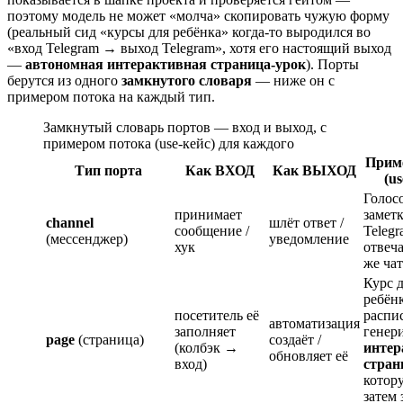
поэтому модель не может «молча» скопировать чужую форму
(реальный сид «курсы для ребёнка» когда-то выродился во
«вход Telegram → выход Telegram», хотя его настоящий выход
—
автономная интерактивная страница-урок
). Порты
берутся из одного
замкнутого словаря
— ниже он с
примером потока на каждый тип.
Замкнутый словарь портов — вход и выход, с
примером потока (use-кейс) для каждого
Прим
Тип порта
Как ВХОД
Как ВЫХОД
(us
Голос
принимает
заметк
channel
шлёт ответ /
сообщение /
Teleg
(мессенджер)
уведомление
хук
отвеча
же чат
Курс 
ребён
посетитель её
распи
автоматизация
заполняет
генер
page
(страница)
создаёт /
(колбэк →
интер
обновляет её
вход)
стран
котор
затем 