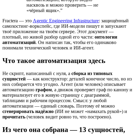
насквозь и можно проверить — не
«чёрный ящик».
”
Fractera — это
Agentic Engineering Infrastructure
: защищённый
самохостинг-воркспейс, где ИИ-модели пишут и запускают
твоё приложение на твоём сервере. Этот документ —
плотный, но живой разбор одной его части:
онтологии
автоматизаций
. Он написан так, чтобы его одинаково
понимали технический человек и ИИ-агент.
Что такое автоматизация здесь
Не скрипт, написанный с нуля, а
сборка из типовых
сущностей
— как конструктор: деталей конечное число, но из
них собирается что угодно. Агент (или человек) описывает
автоматизацию
графом
, а движок проверяет граф по канону и
материализует его в живую страницу с диаграммой,
таблицами и рабочим процессом. Смысл: у любой
автоматизации — единый словарь. Поэтому её можно
сгенерировать надёжно
(ИИ не может «намахать рукой») и
прочитать
(человек видит ровно то, что построено).
Из чего она собрана — 13 сущностей,