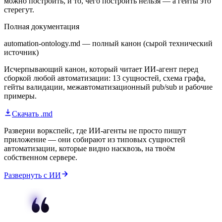
можно построить, и то, чего построить нельзя — а гейты это
стерегут.
Полная документация
automation-ontology.md — полный канон (сырой технический
источник)
Исчерпывающий канон, который читает ИИ-агент перед
сборкой любой автоматизации: 13 сущностей, схема графа,
гейты валидации, межавтоматизационный pub/sub и рабочие
примеры.
Скачать .md
Разверни воркспейс, где ИИ-агенты не просто пишут
приложение — они собирают из типовых сущностей
автоматизации, которые видно насквозь, на твоём
собственном сервере.
Развернуть с ИИ