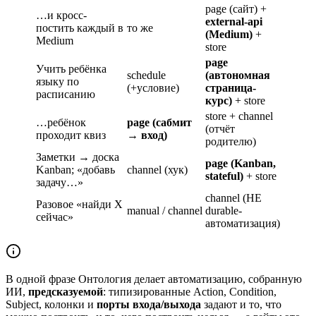
page (сайт) +
…и кросс-
external-api
постить каждый в
то же
(Medium)
+
Medium
store
page
Учить ребёнка
schedule
(автономная
языку по
(+условие)
страница-
расписанию
курс)
+ store
store + channel
…ребёнок
page (сабмит
(отчёт
проходит квиз
→ вход)
родителю)
Заметки → доска
page (Kanban,
Kanban; «добавь
channel (хук)
stateful)
+ store
задачу…»
channel (НЕ
Разовое «найди X
manual / channel
durable-
сейчас»
автоматизация)
В одной фразе
Онтология делает автоматизацию, собранную
ИИ,
предсказуемой
: типизированные Action, Condition,
Subject, колонки и
порты входа/выхода
задают и то, что