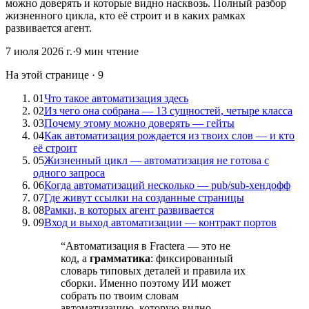
можно доверять и которые видно насквозь. Полный разбор
жизненного цикла, кто её строит и в каких рамках
развивается агент.
7 июля 2026 г.
·
9
мин чтение
На этой странице
·
9
01
Что такое автоматизация здесь
02
Из чего она собрана — 13 сущностей, четыре класса
03
Почему этому можно доверять — гейты
04
Как автоматизация рождается из твоих слов — и кто
её строит
05
Жизненный цикл — автоматизация не готова с
одного запроса
06
Когда автоматизаций несколько — pub/sub-хендофф
07
Где живут ссылки на созданные страницы
08
Рамки, в которых агент развивается
09
Вход и выход автоматизации — контракт портов
“
Автоматизация в Fractera — это не
код, а
грамматика
: фиксированный
словарь типовых деталей и правила их
сборки. Именно поэтому ИИ может
собрать по твоим словам
автоматизацию, которую видно