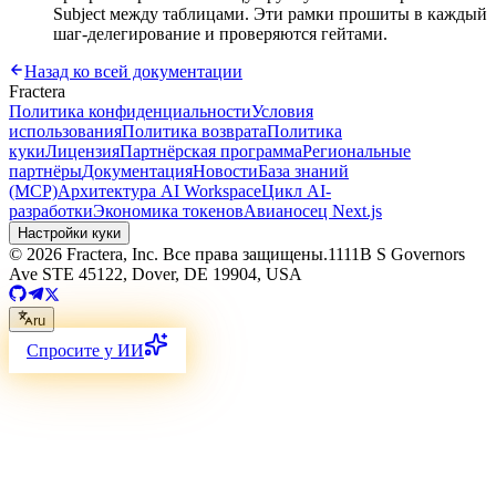
Subject между таблицами. Эти рамки прошиты в каждый
шаг-делегирование и проверяются гейтами.
Назад ко всей документации
Fractera
Политика конфиденциальности
Условия
использования
Политика возврата
Политика
куки
Лицензия
Партнёрская программа
Региональные
партнёры
Документация
Новости
База знаний
(MCP)
Архитектура AI Workspace
Цикл AI-
разработки
Экономика токенов
Авианосец Next.js
Настройки куки
©
2026
Fractera, Inc.
Все права защищены.
1111B S Governors
Ave STE 45122, Dover, DE 19904, USA
ru
Спросите у ИИ