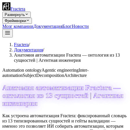
Fractera
Развернуть
Фреймворки
Мозг компании
Документация
Блог
Новости
Fractera
/
Документация
/
Анатомия автоматизации Fractera — онтология из 13
сущностей | Агентная инженерия
Automation ontology
Agentic engineering
Inter-
automation
Subject
Decomposition
Architecture
Анатомия автоматизации Fractera —
онтология из 13 сущностей | Агентная
инженерия
Как устроена автоматизация Fractera: фиксированный словарь
из 13 типизированных сущностей и гейты валидации —
именно это позволяет ИИ собирать автоматизации, которым