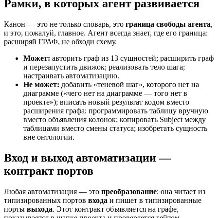
Рамки, в которых агент развивается
Канон — это не только словарь, это
граница свободы агента
,
и это, пожалуй, главное. Агент всегда знает, где его граница:
расширяй ГРАФ, не обходи схему.
Может:
авторить граф из 13 сущностей; расширить граф
и перезапустить движок; реализовать тело шага;
настраивать автоматизацию.
Не может:
добавить «теневой шаг», которого нет на
диаграмме («чего нет на диаграмме — того нет в
проекте»); вписать новый результат кодом вместо
расширения графа; программировать таблицу вручную
вместо объявления колонок; копировать Subject между
таблицами вместо смены статуса; изобретать сущность
вне онтологии.
Вход и выход автоматизации —
контракт портов
Любая автоматизация — это
преобразование
: она читает из
типизированных портов
входа
и пишет в типизированные
порты
выхода
. Этот контракт объявляется на графе,
показывается в шапке проекта и проверяется гейтом —