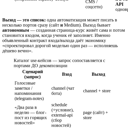
CMS /
API
соцсети)
однов
Выход — это список:
одна автоматизация может писать в
несколько портов сразу (сайт
и
Medium). Выход бывает
автономным
— созданная страница-курс живёт сама и потом
становится входом, когда ученик её заполняет. Именно
объявленный контракт входа/выхода даёт экономику
«спроектировал дорогой моделью один раз — исполняешь
дёшево вечно».
Каталог use-кейсов — запрос сопоставляется с
портами ДО декомпозиции
Сценарий
Вход
Выход
(запрос)
Голосовые
заметки /
channel (чат
channel + store
напоминания
бота)
(telegram-notes)
schedule
«Два раза в
(+условие),
неделю — блог-
page (сайт) +
external-api
пост из горящих
store
(сбор
новостей»
новостей)