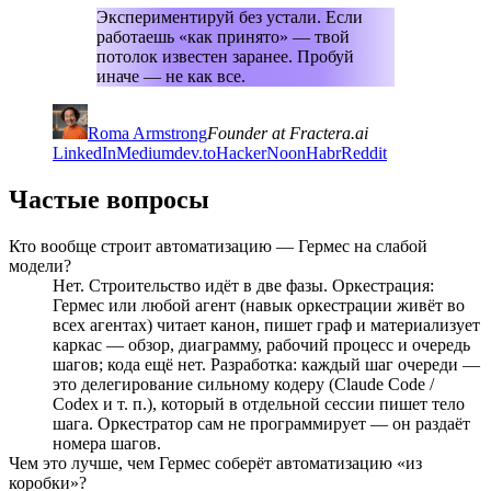
Экспериментируй без устали. Если
работаешь «как принято» — твой
потолок известен заранее. Пробуй
иначе — не как все.
Roma Armstrong
Founder at Fractera.ai
LinkedIn
Medium
dev.to
HackerNoon
Habr
Reddit
Частые вопросы
Кто вообще строит автоматизацию — Гермес на слабой
модели?
Нет. Строительство идёт в две фазы. Оркестрация:
Гермес или любой агент (навык оркестрации живёт во
всех агентах) читает канон, пишет граф и материализует
каркас — обзор, диаграмму, рабочий процесс и очередь
шагов; кода ещё нет. Разработка: каждый шаг очереди —
это делегирование сильному кодеру (Claude Code /
Codex и т. п.), который в отдельной сессии пишет тело
шага. Оркестратор сам не программирует — он раздаёт
номера шагов.
Чем это лучше, чем Гермес соберёт автоматизацию «из
коробки»?