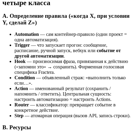
четыре класса
A. Определение правила («когда X, при условии
Y, сделай Z»)
Automation
— сам контейнер-правило (один проект =
одна автоматизация).
Trigger
— что запускает прогон: сообщение,
расписание, ручной запуск, вебхук или
событие от
другой автоматизации
.
Hook
— произносимая фраза, привязанная к действию
(«запомни это» → сохранить). Фирменная голосовая
специфика Fractera.
Condition
— объявленный страж: «выполнить только
если…».
Action
— именованный результат (сохранить /
напомнить / ответить). Центральная сущность:
настроить автоматизацию = настроить Actions.
Router
— классификатор: превращает событие в
конкретное действие.
Step
— атомарная операция (вызов API, запись строки).
B. Ресурсы