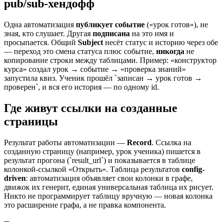
pub/sub-хендофф
Одна автоматизация
публикует событие
(«урок готов»), не
зная, кто слушает. Другая
подписана
на это имя и
просыпается. Общий
Subject
несёт статус и историю через обе
— переход это смена статуса плюс событие,
никогда
не
копирование строки между таблицами. Пример: «конструктор
курса» создал урок → событие → «проверка знаний»
запустила квиз. Ученик прошёл `записан → урок готов →
проверен`, и вся его история — по одному id.
Где живут ссылки на созданные
страницы
Результат работы автоматизации —
Record
. Ссылка на
созданную страницу (например, урок ученика) пишется в
результат прогона (`result_url`) и показывается в таблице
колонкой-ссылкой «Открыть». Таблица результатов
config-
driven
: автоматизация объявляет свои колонки в графе,
движок их генерит, единая универсальная таблица их рисует.
Никто не программирует таблицу вручную — новая колонка
это расширение графа, а не правка компонента.