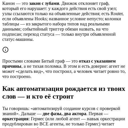
Канон — это
закон с зубами
. Движок отклоняет граф,
который его нарушает: у каждого действия есть свой узел;
узлы ссылаются только на объявленные действия; есть Router,
если объявлены Hooks; названное условие непусто; колонки
таблицы — из закрытого набора типов над реальными
данными; событийный триггер обязан назвать, на что
подписан; переход статуса — только внутри объявленной
статус-машины.
Простыми словами
Битый граф — это
отказ с указанием
причины
, а не тихая поломка. В этом и есть доверие: агент не
может «сделать вид», что построил, а человек читает ровно то,
что построено.
Как автоматизация рождается из твоих
слов — и кто её строит
Ты говоришь: «автоматизируй создание курсов с проверкой
знаний». Дальше —
две фазы, два актора
. Первая —
оркестрация
: Гермес (или любой агент — навык оркестрации
продублирован во ВСЕ агенты, не только Гермес) читает