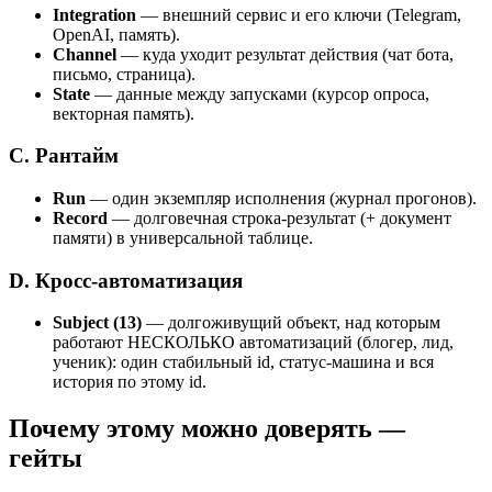
Integration
— внешний сервис и его ключи (Telegram,
OpenAI, память).
Channel
— куда уходит результат действия (чат бота,
письмо, страница).
State
— данные между запусками (курсор опроса,
векторная память).
C. Рантайм
Run
— один экземпляр исполнения (журнал прогонов).
Record
— долговечная строка-результат (+ документ
памяти) в универсальной таблице.
D. Кросс-автоматизация
Subject (13)
— долгоживущий объект, над которым
работают НЕСКОЛЬКО автоматизаций (блогер, лид,
ученик): один стабильный id, статус-машина и вся
история по этому id.
Почему этому можно доверять —
гейты