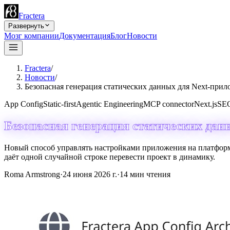
Fractera
Развернуть
Мозг компании
Документация
Блог
Новости
Fractera
/
Новости
/
Безопасная генерация статических данных для Next-при
App Config
Static-first
Agentic Engineering
MCP connector
Next.js
SE
Безопасная генерация статических дан
Новый способ управлять настройками приложения на платформ
даёт одной случайной строке перевести проект в динамику.
Roma Armstrong
·
24 июня 2026 г.
·
14
мин чтения