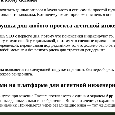
рочитать данные запроса в layout часто и есть самый простой пу
 только что заложила. Вот почему скелет приложения нельзя остав
ушка для любого проекта агентной инж
ешь SEO с первого дня, потому что поисковики индексируют то,
ту самую ошибку с динамикой, потому что спешные правки в п
переделкой, переписывая под дедлайном то, что должно было бы
бой момент и без всякого риска для стратегии рендеринга.
а появляется на следующей загрузке страницы: без пересборки,
ского рендеринга.
ами на платформе для агентной инженер
ёрнутое приложение Fractera поставляется с единым экраном
App 
анные данные, языки и изображения. Вписал значение, сохранил
в динамику. Применяется через ревалидацию кэша — тот же дисц