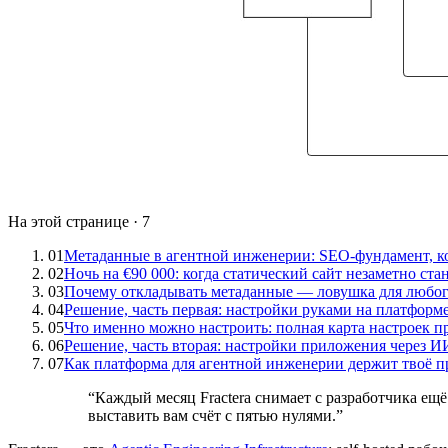
На этой странице
·
7
01
Метаданные в агентной инженерии: SEO-фундамент, к
02
Ночь на €90 000: когда статический сайт незаметно ст
03
Почему откладывать метаданные — ловушка для любог
04
Решение, часть первая: настройки руками на платформ
05
Что именно можно настроить: полная карта настроек 
06
Решение, часть вторая: настройки приложения через И
07
Как платформа для агентной инженерии держит твоё 
“
Каждый месяц Fractera снимает с разработчика ещё
выставить вам счёт с пятью нулями.
”