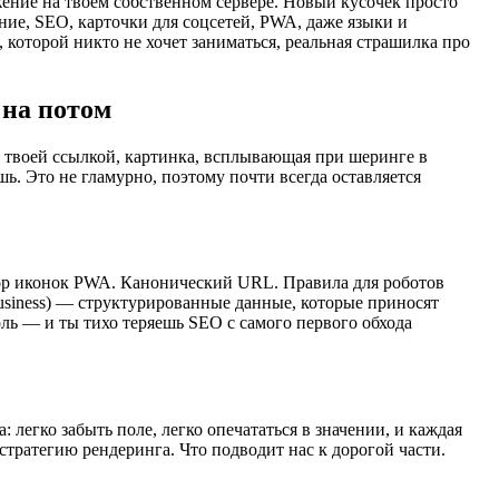
ожение на твоём собственном сервере. Новый кусочек просто
ние, SEO, карточки для соцсетей, PWA, даже языки и
, которой никто не хочет заниматься, реальная страшилка про
 на потом
д твоей ссылкой, картинка, всплывающая при шеринге в
ь. Это не гламурно, поэтому почти всегда оставляется
бор иконок PWA. Канонический URL. Правила для роботов
Business) — структурированные данные, которые приносят
ль — и ты тихо теряешь SEO с самого первого обхода
 легко забыть поле, легко опечататься в значении, и каждая
 стратегию рендеринга. Что подводит нас к дорогой части.