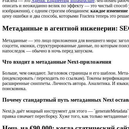
Fractera — это
Agentic Engineering Infrastructure
: self-hosted ра
описать и неожиданно велик по эффекту — это чистый способ у
изображения), с одним строгим обещанием:
каждое изменение
цену ошибки и два способа, которыми Fractera теперь это решае
Метаданные в агентной инженерии: SE
Метаданные — это лицо приложения для внешнего мира: заголов
соцсети, иконки, структурированные данные, по которым поиск
напоследок — обычно в ночь перед запуском.
Что входит в метаданные Next-приложения
Больше, чем ожидают. Заголовок страницы и его шаблон. Мета
(индексировать / переходить по ссылкам). Токены верификации
расширенные сниппеты. Личность автора. Аналитика. И языки, 
поисковика.
Почему стандартный путь метаданных Next остав
Next.js даёт мощный инструмент для этого — `generateMetadata
правка означает пересборку. Хуже того, как только метаданные
Ночь на €90 000: когда статический са