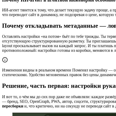
ИИ-агент тянется к тому, что делает текущую задачу проще, а п
что переводит сайт в динамику, не подозревая о цене, которую
Почему откладывать метаданные — лов
Оставлять настройки «на потом» бьёт по тебе трижды. Ты теря
отсутствующую структурированную разметку. Ты приглашаешь 
layout проскальзывает вызов на каждый запрос. И ты платишь 
противоположный: настройки готовы из коробки, меняются в лю
Изменения видны в реальном времени
Поменял настройку — он
статическими. Удобство мгновенных правок без цены динамиче
Решение, часть первая: настройки рук
И вот то, о чём мы до сих пор даже не объявляли: каждое разв
— бренд, SEO, OpenGraph, PWA, автор, соцсети, структуриров
пересборки
и, что критично, ни на секунду не переводя сайт 