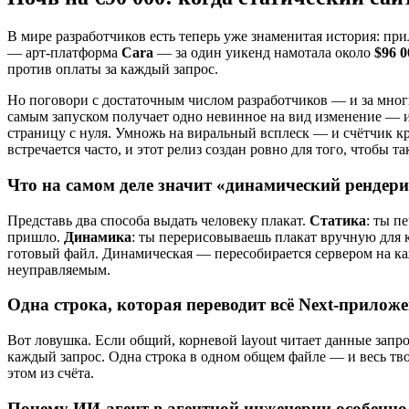
В мире разработчиков есть теперь уже знаменитая история: пр
— арт-платформа
Cara
— за один уикенд намотала около
$96 0
против оплаты за каждый запрос.
Но поговори с достаточным числом разработчиков — и за мног
самым запуском получает одно невинное на вид изменение — и
страницу с нуля. Умножь на виральный всплеск — и счётчик кр
встречается часто, и этот релиз создан ровно для того, чтобы 
Что на самом деле значит «динамический рендери
Представь два способа выдать человеку плакат.
Статика
: ты п
пришло.
Динамика
: ты перерисовываешь плакат вручную для к
готовый файл. Динамическая — пересобирается сервером на ка
неуправляемым.
Одна строка, которая переводит всё Next-прилож
Вот ловушка. Если общий, корневой layout читает данные запрос
каждый запрос. Одна строка в одном общем файле — и весь тво
этом из счёта.
Почему ИИ-агент в агентной инженерии особенно