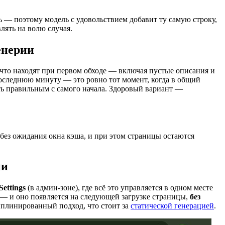
ть — поэтому модель с удовольствием добавит ту самую строку,
лять на волю случая.
енерии
 что находят при первом обходе — включая пустые описания и
оследнюю минуту — это ровно тот момент, когда в общий
ть правильным с самого начала. Здоровый вариант —
 без ожидания окна кэша, и при этом страницы остаются
ии
Settings
(в админ-зоне), где всё это управляется в одном месте
 — и оно появляется на следующей загрузке страницы,
без
иплинированный подход, что стоит за
статической генерацией
.