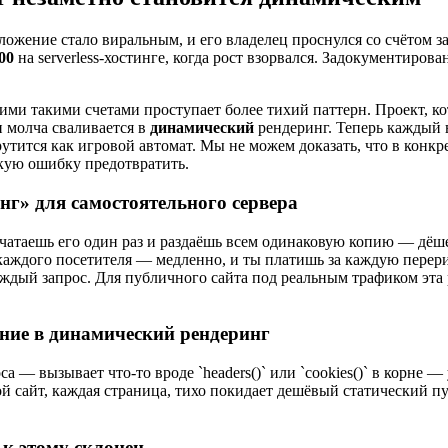
иложение стало виральным, и его владелец проснулся со счётом 
00
на serverless-хостинге, когда рост взорвался. Задокументиро
ими такими счетами проступает более тихий паттерн. Проект, к
 молча сваливается в
динамический
рендеринг. Теперь каждый в
утится как игровой автомат. Мы не можем доказать, что в конкр
такую ошибку предотвратить.
нг» для самостоятельного сервера
ечатаешь его один раз и раздаёшь всем одинаковую копию — дёше
аждого посетителя — медленно, и ты платишь за каждую перерис
ждый запрос. Для публичного сайта под реальным трафиком эта
ение в динамический рендеринг
а — вызывает что-то вроде `headers()` или `cookies()` в корне — 
й сайт, каждая страница, тихо покидает дешёвый статический пу
 к этому склонен