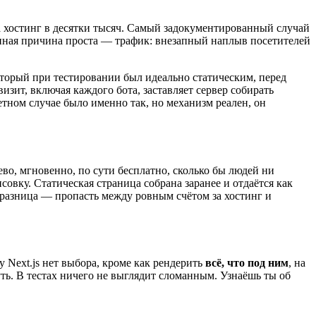
за хостинг в десятки тысяч. Самый задокументированный случай
ванная причина проста — трафик: внезапный наплыв посетителей
оторый при тестировании был идеально статическим, перед
изит, включая каждого бота, заставляет сервер собирать
етном случае было именно так, но механизм реален, он
во, мгновенно, по сути бесплатно, сколько бы людей ни
овку. Статическая страница собрана заранее и отдаётся как
 разница — пропасть между ровным счётом за хостинг и
у Next.js нет выбора, кроме как рендерить
всё, что под ним
, на
ть. В тестах ничего не выглядит сломанным. Узнаёшь ты об