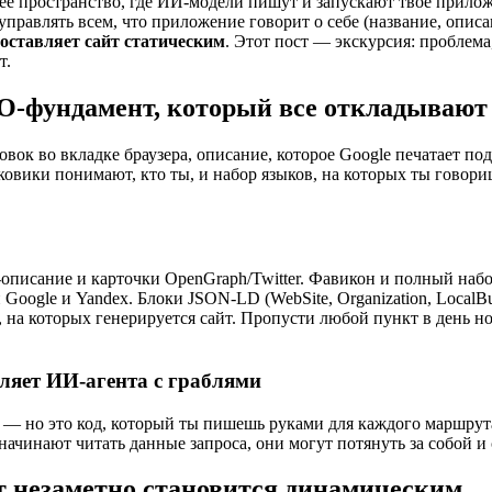
бочее пространство, где ИИ-модели пишут и запускают твоё прил
правлять всем, что приложение говорит о себе (название, описа
 оставляет сайт статическим
. Этот пост — экскурсия: проблема
т.
O-фундамент, который все откладывают
ок во вкладке браузера, описание, которое Google печатает по
овики понимают, кто ты, и набор языков, на которых ты говориш
-описание и карточки OpenGraph/Twitter. Фавикон и полный на
 Google и Yandex. Блоки JSON-LD (WebSite, Organization, Local
на которых генерируется сайт. Пропусти любой пункт в день но
ляет ИИ-агента с граблями
` — но это код, который ты пишешь руками для каждого маршрута:
 начинают читать данные запроса, они могут потянуть за собой и
йт незаметно становится динамическим