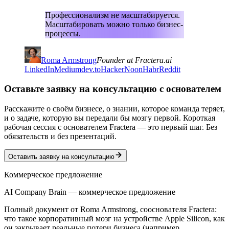
Профессионализм не масштабируется.
Масштабировать можно только бизнес-
процессы.
Roma Armstrong
Founder at Fractera.ai
LinkedIn
Medium
dev.to
HackerNoon
Habr
Reddit
Оставьте заявку на консультацию с основателем
Расскажите о своём бизнесе, о знании, которое команда теряет,
и о задаче, которую вы передали бы мозгу первой. Короткая
рабочая сессия с основателем Fractera — это первый шаг. Без
обязательств и без презентаций.
Оставить заявку на консультацию
Коммерческое предложение
AI Company Brain — коммерческое предложение
Полный документ от Roma Armstrong, сооснователя Fractera:
что такое корпоративный мозг на устройстве Apple Silicon, как
он закрывает реальные потери бизнеса (например,