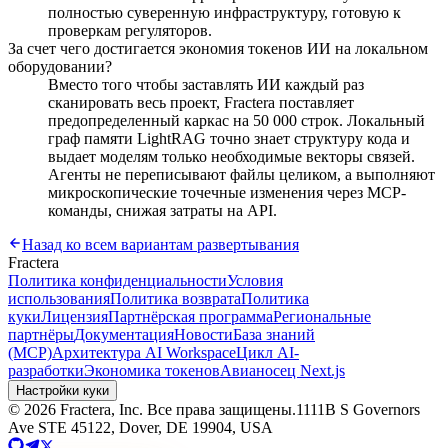
полностью суверенную инфраструктуру, готовую к
проверкам регуляторов.
За счет чего достигается экономия токенов ИИ на локальном
оборудовании?
Вместо того чтобы заставлять ИИ каждый раз
сканировать весь проект, Fractera поставляет
предопределенный каркас на 50 000 строк. Локальный
граф памяти LightRAG точно знает структуру кода и
выдает моделям только необходимые векторы связей.
Агенты не переписывают файлы целиком, а выполняют
микроскопические точечные изменения через MCP-
команды, снижая затраты на API.
Назад ко всем вариантам развертывания
Fractera
Политика конфиденциальности
Условия
использования
Политика возврата
Политика
куки
Лицензия
Партнёрская программа
Региональные
партнёры
Документация
Новости
База знаний
(MCP)
Архитектура AI Workspace
Цикл AI-
разработки
Экономика токенов
Авианосец Next.js
Настройки куки
©
2026
Fractera, Inc.
Все права защищены.
1111B S Governors
Ave STE 45122, Dover, DE 19904, USA