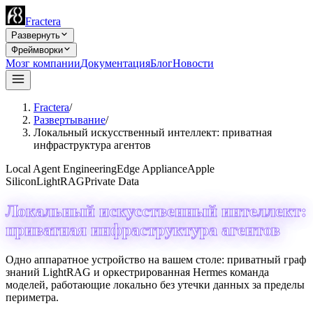
Fractera
Развернуть
Фреймворки
Мозг компании
Документация
Блог
Новости
Fractera
/
Развертывание
/
Локальный искусственный интеллект: приватная
инфраструктура агентов
Local Agent Engineering
Edge Appliance
Apple
Silicon
LightRAG
Private Data
Локальный искусственный интеллект:
приватная инфраструктура агентов
Одно аппаратное устройство на вашем столе: приватный граф
знаний LightRAG и оркестрированная Hermes команда
моделей, работающие локально без утечки данных за пределы
периметра.