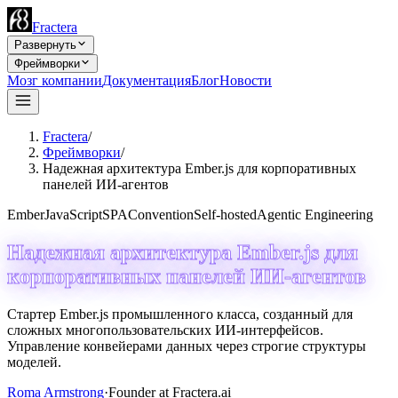
Fractera
Развернуть
Фреймворки
Мозг компании
Документация
Блог
Новости
Fractera
/
Фреймворки
/
Надежная архитектура Ember.js для корпоративных
панелей ИИ-агентов
Ember
JavaScript
SPA
Convention
Self-hosted
Agentic Engineering
Надежная архитектура Ember.js для
корпоративных панелей ИИ-агентов
Стартер Ember.js промышленного класса, созданный для
сложных многопользовательских ИИ-интерфейсов.
Управление конвейерами данных через строгие структуры
моделей.
Roma Armstrong
·
Founder at Fractera.ai