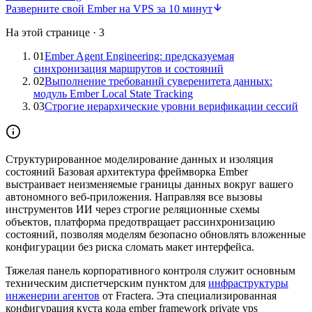
Разверните свой Ember на VPS за 10 минут
На этой странице
·
3
01
Ember Agent Engineering: предсказуемая
синхронизация маршрутов и состояний
02
Выполнение требований суверенитета данных:
модуль Ember Local State Tracking
03
Строгие иерархические уровни верификации сессий
Структурированное моделирование данных и изоляция
состояний
Базовая архитектура фреймворка Ember
выстраивает неизменяемые границы данных вокруг вашего
автономного веб-приложения. Направляя все вызовы
инструментов ИИ через строгие реляционные схемы
объектов, платформа предотвращает рассинхронизацию
состояний, позволяя моделям безопасно обновлять вложенные
конфигурации без риска сломать макет интерфейса.
Тяжелая панель корпоративного контроля служит основным
техническим диспетчерским пунктом для
инфраструктуры
инженерии агентов
от Fractera. Эта специализированная
конфигурация куста кода ember framework private vps