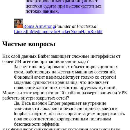
некартированных хранилищ ломает
цепочки аудита при высокочастотных
потоках данных.
Roma Armstrong
Founder at Fractera.ai
LinkedIn
Medium
dev.to
HackerNoon
Habr
Reddit
Частые вопросы
Как слой данных Ember защищает сложные интерфейсы от
сбоев ИИ-агентов при зацикливании кода?
За счет инкапсулированных объектно-реляционных
схем, работающих на жестких машинах состояний.
Фоновый агент взаимодействует только со строгой
моделью сущностей хранилища, что исключает
появление хаотичных неконтролируемых мутаций.
Может ли этот корпоративный шаблон развертывания на VPS
работать внутри закрытых сетей?
Да. Весь шаблон Ember разрешает внутренние
зависимости локально и безопасно привязывается к
loopback-портам, позволяя организациям поддерживать
полное соответствие корпоративным политикам
безопасности оффлайн.
Как фреймворк синхронизирует состояния локальной базы