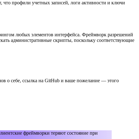
т, что профили учетных записей, логи активности и ключи
дерингом любых элементов интерфейса. Фреймворк разрешений
скать административные скрипты, поскольку соответствующие
слов о себе, ссылка на GitHub и ваше пожелание — этого
клиентские фреймворки теряют состояние при