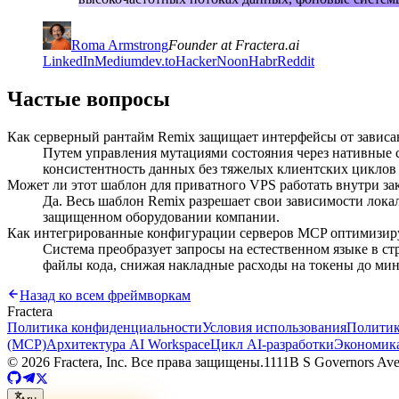
Roma Armstrong
Founder at Fractera.ai
LinkedIn
Medium
dev.to
HackerNoon
Habr
Reddit
Частые вопросы
Как серверный рантайм Remix защищает интерфейсы от зависа
Путем управления мутациями состояния через нативные с
консистентность данных без тяжелых клиентских циклов с
Может ли этот шаблон для приватного VPS работать внутри за
Да. Весь шаблон Remix разрешает свои зависимости лока
защищенном оборудовании компании.
Как интегрированные конфигурации серверов MCP оптимизиру
Система преобразует запросы на естественном языке в 
файлы кода, снижая накладные расходы на токены до мин
Назад ко всем фреймворкам
Fractera
Политика конфиденциальности
Условия использования
Политик
(MCP)
Архитектура AI Workspace
Цикл AI-разработки
Экономика
©
2026
Fractera, Inc.
Все права защищены.
1111B S Governors Av