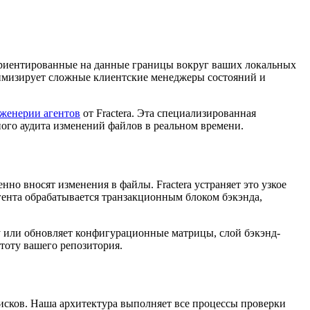
ориентированные на данные границы вокруг ваших локальных
нимизирует сложные клиентские менеджеры состояний и
женерии агентов
от Fractera. Эта специализированная
ного аудита изменений файлов в реальном времени.
о вносят изменения в файлы. Fractera устраняет это узкое
гента обрабатывается транзакционным блоком бэкэнда,
у или обновляет конфигурационные матрицы, слой бэкэнд-
стоту вашего репозитория.
сков. Наша архитектура выполняет все процессы проверки