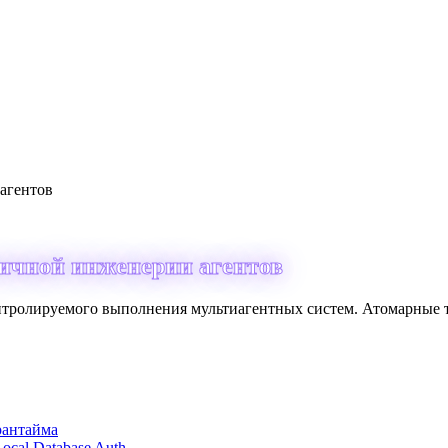
агентов
ричной инженерии агентов
онтролируемого выполнения мультиагентных систем. Атомарные т
рантайма
cal Database Auth