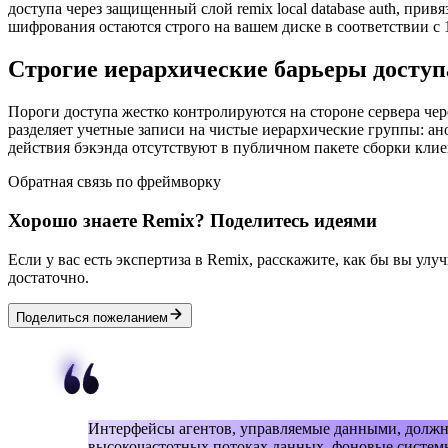
доступа через защищенный слой remix local database auth, пр
шифрования остаются строго на вашем диске в соответствии с 
Строгие иерархические барьеры доступ
Пороги доступа жестко контролируются на стороне сервера ч
разделяет учетные записи на чистые иерархические группы: 
действия бэкэнда отсутствуют в публичном пакете сборки клие
Обратная связь по фреймворку
Хорошо знаете Remix? Поделитесь идеями
Если у вас есть экспертиза в Remix, расскажите, как бы вы улу
достаточно.
Поделиться пожеланием
Интерфейсы агентов, управляемые данными, должны
высокочастотных потоках данных, фоновые систем