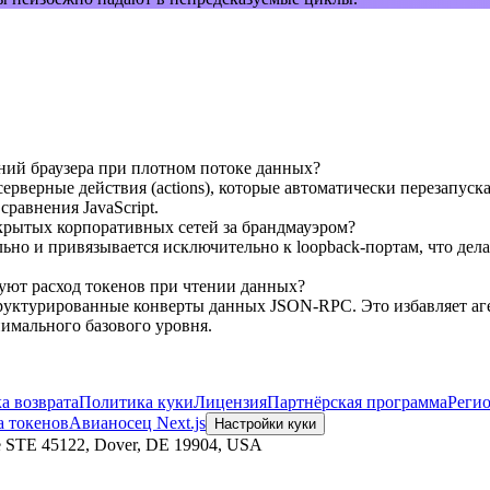
ний браузера при плотном потоке данных?
ерверные действия (actions), которые автоматически перезапуск
равнения JavaScript.
крытых корпоративных сетей за брандмауэром?
льно и привязывается исключительно к loopback-портам, что дел
ют расход токенов при чтении данных?
структурированные конверты данных JSON-RPC. Это избавляет аг
имального базового уровня.
а возврата
Политика куки
Лицензия
Партнёрская программа
Реги
 токенов
Авианосец Next.js
Настройки куки
e STE 45122, Dover, DE 19904, USA