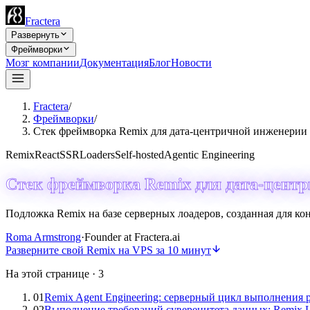
Fractera
Развернуть
Фреймворки
Мозг компании
Документация
Блог
Новости
Fractera
/
Фреймворки
/
Стек фреймворка Remix для дата-центричной инженерии 
Remix
React
SSR
Loaders
Self-hosted
Agentic Engineering
Стек фреймворка Remix для дата-цент
Подложка Remix на базе серверных лоадеров, созданная для к
Roma Armstrong
·
Founder at Fractera.ai
Разверните свой Remix на VPS за 10 минут
На этой странице
·
3
01
Remix Agent Engineering: серверный цикл выполнения 
02
Выполнение требований суверенитета данных: Remix Lo