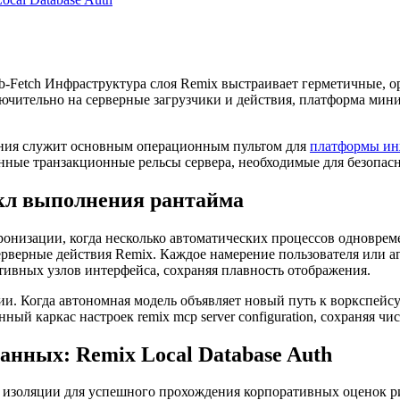
b-Fetch
Инфраструктура слоя Remix выстраивает герметичные, 
лючительно на серверные загрузчики и действия, платформа ми
ания служит основным операционным пультом для
платформы ин
енные транзакционные рельсы сервера, необходимые для безопас
икл выполнения рантайма
изации, когда несколько автоматических процессов одновременн
ерверные действия Remix. Каждое намерение пользователя или а
ивных узлов интерфейса, сохраняя плавность отображения.
и. Когда автономная модель объявляет новый путь к воркспейс
ый каркас настроек remix mcp server configuration, сохраняя чи
анных: Remix Local Database Auth
изоляции для успешного прохождения корпоративных оценок ри