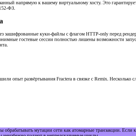
ивязанный напрямую к вашему виртуальному хосту. Это гарантируе
152-ФЗ.
а
ерез зашифрованные куки-файлы с флагом HTTP-only перед рен
анонимные гостевые сессии полностью лишены возможности запу
нта.
чшили опыт развёртывания Fractera в связке с Remix. Несколько 
 обрабатывать мутации сети как атомарные транзакции. Если 
ы неизбежно падают в непредсказуемые циклы.