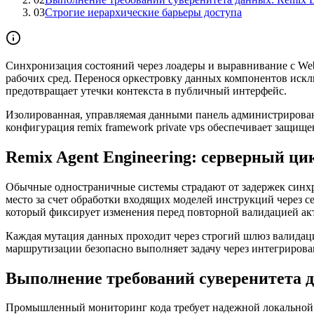
03
Строгие иерархические барьеры доступа
Синхронизация состояний через лоадеры и выравнивание с We
рабочих сред. Перенося оркестровку данных компонентов иск
предотвращает утечки контекста в публичный интерфейс.
Изолированная, управляемая данными панель администриров
конфигурация remix framework private vps обеспечивает защищ
Remix Agent Engineering: серверный ц
Обычные одностраничные системы страдают от задержек синхрон
место за счет обработки входящих моделей инструкций через с
который фиксирует изменения перед повторной валидацией акт
Каждая мутация данных проходит через строгий шлюз валидаци
маршрутизации безопасно выполняет задачу через интегрированн
Выполнение требований суверенитета д
Промышленный мониторинг кода требует надежной локальной 