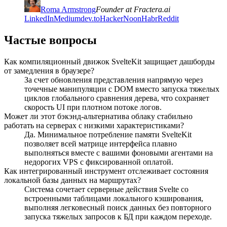
Roma Armstrong
Founder at Fractera.ai
LinkedIn
Medium
dev.to
HackerNoon
Habr
Reddit
Частые вопросы
Как компиляционный движок SvelteKit защищает дашборды
от замедления в браузере?
За счет обновления представления напрямую через
точечные манипуляции с DOM вместо запуска тяжелых
циклов глобального сравнения дерева, что сохраняет
скорость UI при плотном потоке логов.
Может ли этот бэкэнд-альтернатива облаку стабильно
работать на серверах с низкими характеристиками?
Да. Минимальное потребление памяти SvelteKit
позволяет всей матрице интерфейса плавно
выполняться вместе с вашими фоновыми агентами на
недорогих VPS с фиксированной оплатой.
Как интегрированный инструмент отслеживает состояния
локальной базы данных на маршрутах?
Система сочетает серверные действия Svelte со
встроенными таблицами локального кэширования,
выполняя легковесный поиск данных без повторного
запуска тяжелых запросов к БД при каждом переходе.