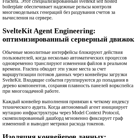
Fractera. Этот специализированный sveltekit self hosted
boilerplate обеспечивает надежные рельсы контроля
многомодельных генераций без раздувания счетов за
вычисления на сервере.
SvelteKit Agent Engineering:
оптимизированный серверный движок
Обычные монолитные интерфейсы блокируют действия
пользователей, когда несколько автоматических процессов
одновременно транслируют изменения файлов в реальном
времени. Fractera обходит эти узкие места за счет
маршрутизации потоков данных через конвейеры загрузки
SvelteKit. Входящие события группируются до попадания в
дерево компонентов, сохраняя плавность панелей воркспейса
при многозадачной работе.
Каждый конвейер выполнения привязан к четкому индексу
технического аудита. Когда автономный агент инициирует
мутацию инфраструктуры через Model Context Protocol,
скомпилированный дашборд мгновенно фиксирует граф
изменений и выводит метрики расхода токенов.
Изоляция конвейеров данных: