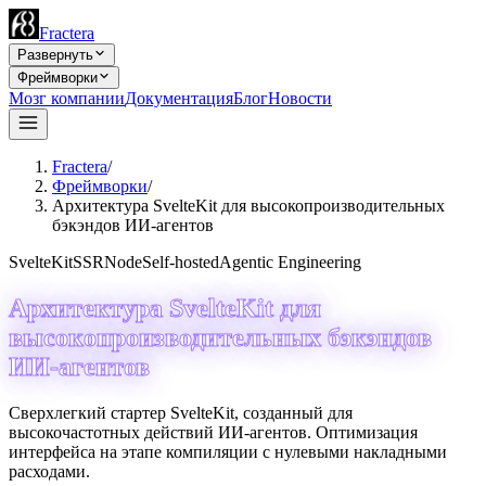
Fractera
Развернуть
Фреймворки
Мозг компании
Документация
Блог
Новости
Fractera
/
Фреймворки
/
Архитектура SvelteKit для высокопроизводительных
бэкэндов ИИ-агентов
SvelteKit
SSR
Node
Self-hosted
Agentic Engineering
Архитектура SvelteKit для
высокопроизводительных бэкэндов
ИИ-агентов
Сверхлегкий стартер SvelteKit, созданный для
высокочастотных действий ИИ-агентов. Оптимизация
интерфейса на этапе компиляции с нулевыми накладными
расходами.