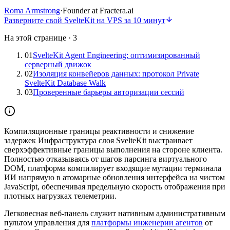
Roma Armstrong
·
Founder at Fractera.ai
Разверните свой SvelteKit на VPS за 10 минут
На этой странице
·
3
01
SvelteKit Agent Engineering: оптимизированный
серверный движок
02
Изоляция конвейеров данных: протокол Private
SvelteKit Database Walk
03
Проверенные барьеры авторизации сессий
Компиляционные границы реактивности и снижение
задержек
Инфраструктура слоя SvelteKit выстраивает
сверхэффективные границы выполнения на стороне клиента.
Полностью отказываясь от шагов парсинга виртуального
DOM, платформа компилирует входящие мутации терминала
ИИ напрямую в атомарные обновления интерфейса на чистом
JavaScript, обеспечивая предельную скорость отображения при
плотных нагрузках телеметрии.
Легковесная веб-панель служит нативным административным
пультом управления для
платформы инженерии агентов
от