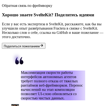
Обратная связь по фреймворку
Хорошо знаете SvelteKit? Поделитесь идеями
Если у вас есть экспертиза в SvelteKit, расскажите, как бы вы
улучшили опыт развёртывания Fractera в связке с SvelteKit.
Несколько слов о себе, ссылка на GitHub и ваше пожелание —
этого достаточно.
Поделиться пожеланием
Максимизация скорости работы
интерфейсов автономных агентов
требует полного отказа от тяжелых
рантаймов веб-фреймворков. Перенос
вычислений на этап компиляции
позволяет UI-слою обновляться со
скоростью чистых данных.